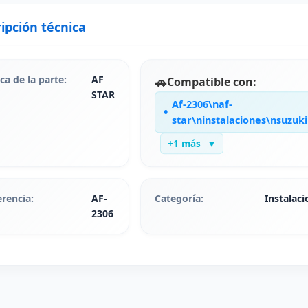
ipción técnica
ca de la parte:
AF
🚗
Compatible con:
STAR
Af-2306\naf-
star\ninstalaciones\nsuzuki
+1 más
▼
erencia:
AF-
Categoría:
Instalaci
2306