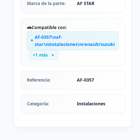
Marca de la parte:
AF STAR
🚗
Compatible con:
Af-0357\naf-
star\ninstalaciones\nrenault/suzuki
+1 más
▼
Referencia:
AF-0357
Categoría:
Instalaciones