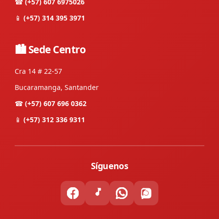
☎
(+57) 607 6975026
📱
(+57) 314 395 3971
🏙 Sede Centro
Cra 14 # 22-57
Bucaramanga, Santander
☎
(+57) 607 696 0362
📱
(+57) 312 336 9311
Síguenos